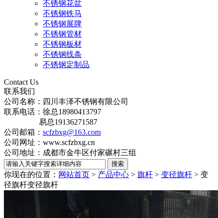
不锈钢花盆
不锈钢铁马
不锈钢展牌
不锈钢管材
不锈钢板材
不锈钢线条
不锈钢定制品
Contact Us
联系我们
公司名称：四川丰泽不锈钢有限公司
联系电话：徐总18980413797
易总19136271587
公司邮箱：
scfzbxg@163.com
公司网址：www.scfzbxg.cn
公司地址：成都市金牛区付家碾村三组
你现在的位置：
网站首页
>
产品中心
>
旗杆
>
变径旗杆
> 变
径旗杆
变径旗杆